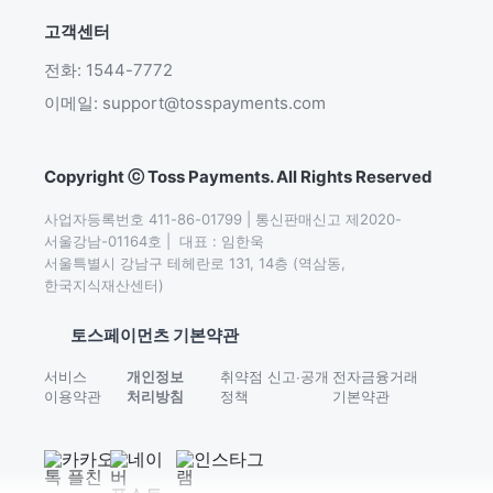
고객센터
전화: 1544-7772
이메일: support@tosspayments.com
Copyright ⓒ Toss Payments. All Rights Reserved
사업자등록번호 411-86-01799 | 통신판매신고 제2020-
서울강남-01164호 |  대표 : 임한욱

서울특별시 강남구 테헤란로 131, 14층 (역삼동,
한국지식재산센터)
토스페이먼츠 기본약관
서비스
개인정보
취약점 신고∙공개
전자금융거래
이용약관
처리방침
정책
기본약관