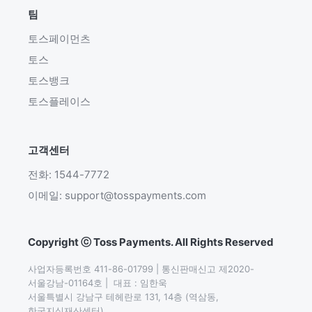
팀
토스페이먼츠
토스
토스뱅크
토스플레이스
고객센터
전화: 1544-7772
이메일: support@tosspayments.com
Copyright ⓒ Toss Payments. All Rights Reserved
사업자등록번호 411-86-01799 | 통신판매신고 제2020-
서울강남-01164호 |  대표 : 임한욱

서울특별시 강남구 테헤란로 131, 14층 (역삼동,
한국지식재산센터)