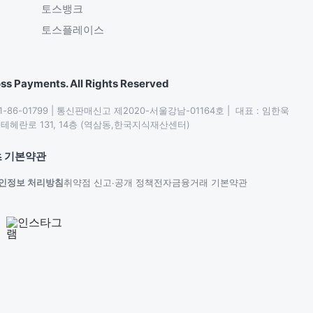
토스뱅크
토스플레이스
ss Payments. All Rights Reserved
86-01799 | 통신판매신고 제2020-서울강남-01164호 |  대표 : 임한욱

헤란로 131, 14층 (역삼동,한국지식재산센터)
 기본약관
인정보 처리방침
취약점 신고∙공개 정책
전자금융거래 기본약관