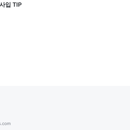
입 TIP
s.com