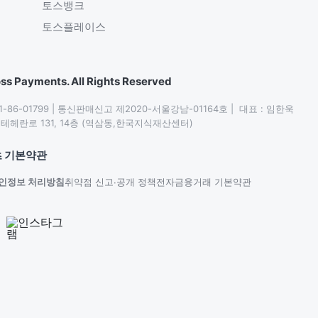
토스뱅크
토스플레이스
ss Payments. All Rights Reserved
86-01799 | 통신판매신고 제2020-서울강남-01164호 |  대표 : 임한욱

헤란로 131, 14층 (역삼동,한국지식재산센터)
 기본약관
인정보 처리방침
취약점 신고∙공개 정책
전자금융거래 기본약관