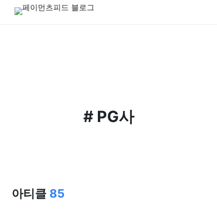
#
PG사
아티클
85