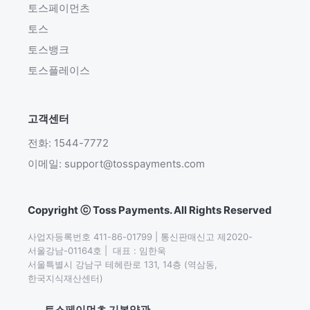
토스페이먼츠
토스
토스뱅크
토스플레이스
고객센터
전화: 1544-7772
이메일: support@tosspayments.com
Copyright ⓒ Toss Payments. All Rights Reserved
사업자등록번호 411-86-01799 | 통신판매신고 제2020-
서울강남-01164호 |  대표 : 임한욱

서울특별시 강남구 테헤란로 131, 14층 (역삼동,
한국지식재산센터)
토스페이먼츠 기본약관