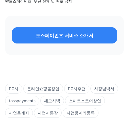
ⓒ토스페이먼츠, 무단 전재 및 배포 금지
토스페이먼츠 서비스 소개서
PG사
온라인쇼핑몰창업
PG사추천
사장님백서
tosspayments
세모사백
스마트스토어창업
사업용계좌
사업자통장
사업용계좌등록