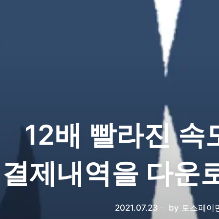
12배 빨라진 속
결제내역을 다운
2021.07.23
ㆍ
by
토스페이