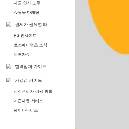
세금·인사·노무
쇼핑몰 마케팅
결제가 필요할 때
PG 인사이트
토스페이먼츠 소식
보도자료
협력업체 가이드
가맹점 가이드
상점관리자 이용 방법
지급대행 서비스
페이나우비즈