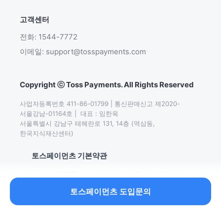
고객센터
전화: 1544-7772
이메일: support@tosspayments.com
Copyright ⓒ Toss Payments. All Rights Reserved
사업자등록번호 411-86-01799 | 통신판매신고 제2020-
서울강남-01164호 |  대표 : 임한욱

서울특별시 강남구 테헤란로 131, 14층 (역삼동,
한국지식재산센터)
토스페이먼츠 기본약관
서비스
개인정보
취약점 신고∙공개
전자금융거래
이용약관
처리방침
정책
기본약관
토스페이먼츠 도입문의
이어서 읽어보세요.
2026 이커머스 수익성 개선 가이드북