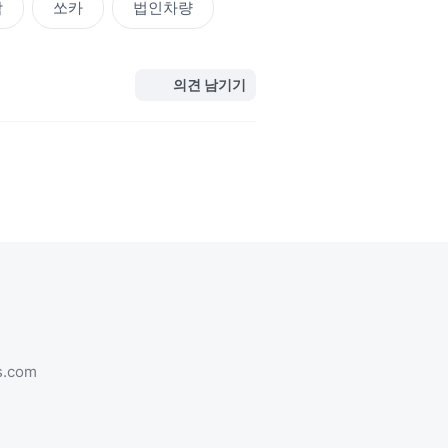
감
쏘카
법인차량
의견 남기기
s.com