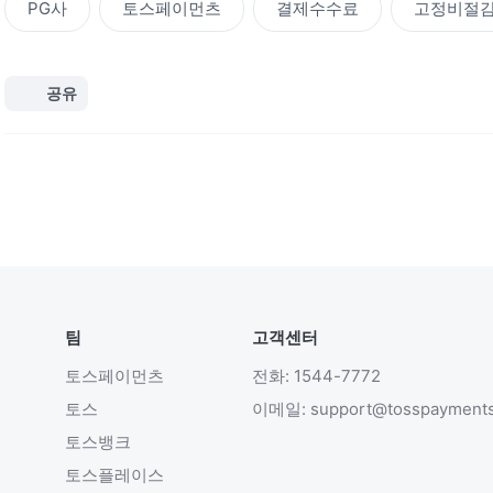
PG사
토스페이먼츠
결제수수료
고정비절
공유
팀
고객센터
토스페이먼츠
전화: 1544-7772
토스
이메일: support@tosspayment
토스뱅크
토스플레이스