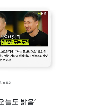
ⓒ익스트림
오늘도 밝음’