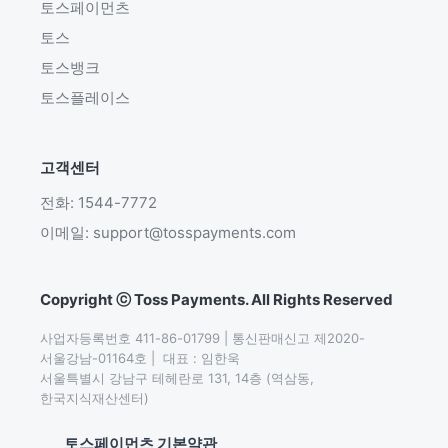
토스페이먼츠
토스
토스뱅크
토스플레이스
고객센터
전화: 1544-7772
이메일: support@tosspayments.com
Copyright ⓒ Toss Payments. All Rights Reserved
사업자등록번호 411-86-01799 | 통신판매신고 제2020-
서울강남-01164호 |  대표 : 임한욱

서울특별시 강남구 테헤란로 131, 14층 (역삼동,
한국지식재산센터)
토스페이먼츠 기본약관