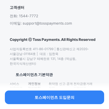
고객센터
전화: 1544-7772
이메일: support@tosspayments.com
Copyright ⓒ Toss Payments. All Rights Reserved
사업자등록번호 411-86-01799 | 통신판매신고 제2020-
서울강남-01164호 |  대표 : 임한욱

서울특별시 강남구 테헤란로 131, 14층 (역삼동,
한국지식재산센터)
토스페이먼츠 기본약관
서비스
개인정보
취약점 신고∙공개
전자금융거래
이용약관
처리방침
정책
기본약관
토스페이먼츠 도입문의
이어서 읽어보세요.
2026 이커머스 수익성 개선 가이드북