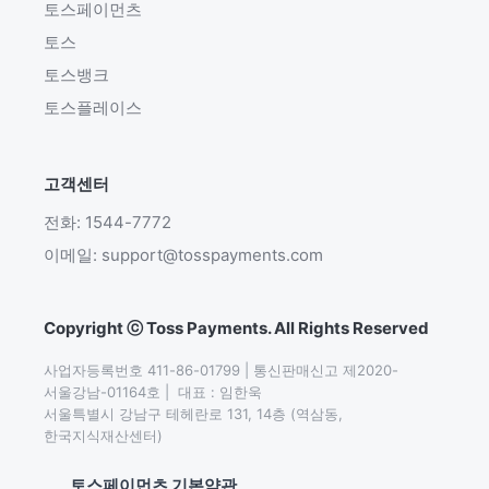
토스페이먼츠
토스
토스뱅크
토스플레이스
고객센터
전화: 1544-7772
이메일: support@tosspayments.com
Copyright ⓒ Toss Payments. All Rights Reserved
사업자등록번호 411-86-01799 | 통신판매신고 제2020-
서울강남-01164호 |  대표 : 임한욱

서울특별시 강남구 테헤란로 131, 14층 (역삼동,
한국지식재산센터)
토스페이먼츠 기본약관