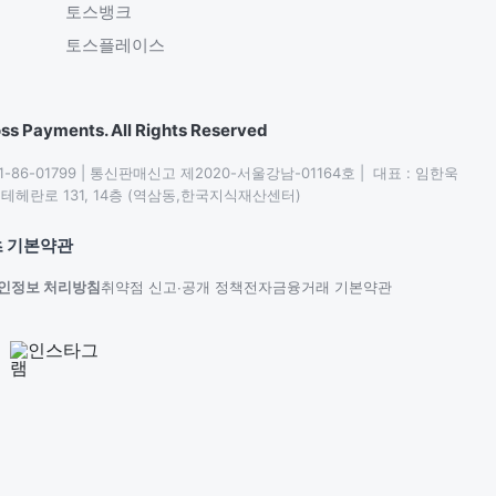
토스뱅크
토스플레이스
ss Payments. All Rights Reserved
86-01799 | 통신판매신고 제2020-서울강남-01164호 |  대표 : 임한욱

헤란로 131, 14층 (역삼동,한국지식재산센터)
 기본약관
인정보 처리방침
취약점 신고∙공개 정책
전자금융거래 기본약관