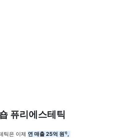
틱숍 퓨리에스테틱 
테틱은 이제 
연 매출 25억 원¹⁾, 