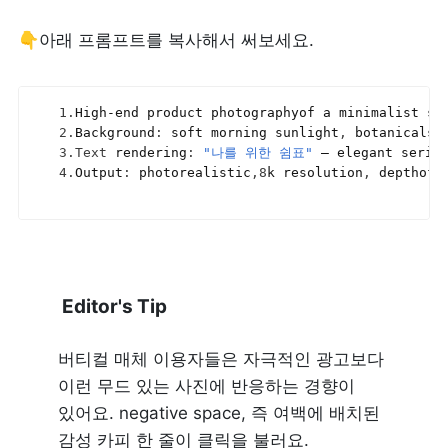
👇아래 프롬프트를 복사해서 써보세요.
1.
High
-
end 
product 
photographyof 
a 
minimalist 
se
2.
Background
:
soft 
morning 
sunlight
,
botanicalsh
3.
Text
 rendering
:
"나를 위한 쉼표"
— 
elegant 
serif
4.
Output
:
photorealistic
,
8
k 
resolution
,
depthof 
 Editor's Tip
버티컬 매체 이용자들은 자극적인 광고보다 
이런 무드 있는 사진에 반응하는 경향이 
있어요. negative space, 즉 여백에 배치된 
감성 카피 한 줄이 클릭을 불러요.