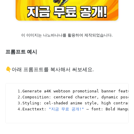
이 이미지는 나노바나나를 활용하여 제작되었습니다.
프롬프트 예시
👇아래 프롬프트를 복사해서 써보세요.
1.
Generate 
a4K 
webtoon 
promotional 
banner 
featur
2.
Composition
:
centered 
character
,
dynamic 
pose
,
3.
Styling
:
cel
-
shaded 
anime 
style
,
high 
contrast
4.
Exacttext
:
"지금 무료 공개!"
— 
font
:
Bold 
Hangul