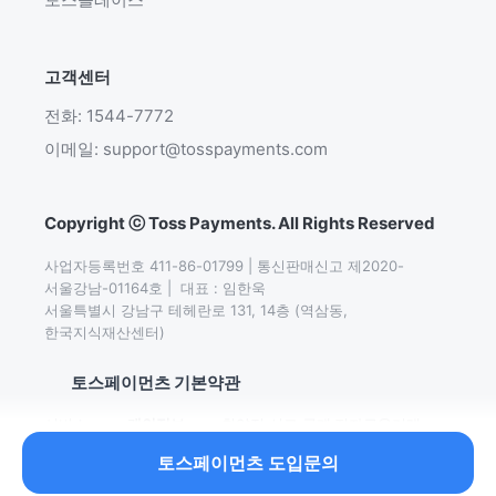
고객센터
전화: 1544-7772
이메일: support@tosspayments.com
Copyright ⓒ Toss Payments. All Rights Reserved
사업자등록번호 411-86-01799 | 통신판매신고 제2020-
서울강남-01164호 |  대표 : 임한욱

서울특별시 강남구 테헤란로 131, 14층 (역삼동,
한국지식재산센터)
토스페이먼츠 기본약관
서비스
개인정보
취약점 신고∙공개
전자금융거래
이용약관
처리방침
정책
기본약관
토스페이먼츠 도입문의
이어서 읽어보세요.
2026 이커머스 수익성 개선 가이드북