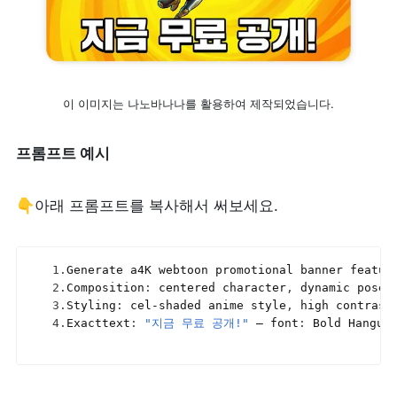
이 이미지는 나노바나나를 활용하여 제작되었습니다.
프롬프트 예시
👇아래 프롬프트를 복사해서 써보세요.
1.
Generate 
a4K 
webtoon 
promotional 
banner 
featur
2.
Composition
:
centered 
character
,
dynamic 
pose
,
3.
Styling
:
cel
-
shaded 
anime 
style
,
high 
contrast
4.
Exacttext
:
"지금 무료 공개!"
— 
font
:
Bold 
Hangul