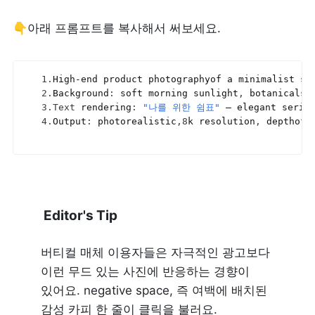
👇아래 프롬프트를 복사해서 써보세요.
1.
High
-
end 
product 
photographyof 
a 
minimalist 
se
2.
Background
:
soft 
morning 
sunlight
,
botanicalsh
3.
Text
 rendering
:
"나를 위한 쉼표"
— 
elegant 
serif
4.
Output
:
photorealistic
,
8
k 
resolution
,
depthof 
 Editor's Tip
버티컬 매체 이용자들은 자극적인 광고보다 
이런 무드 있는 사진에 반응하는 경향이 
있어요. negative space, 즉 여백에 배치된 
감성 카피 한 줄이 클릭을 불러요.