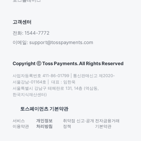
고객센터
전화: 1544-7772
이메일: support@tosspayments.com
Copyright ⓒ Toss Payments. All Rights Reserved
사업자등록번호 411-86-01799 | 통신판매신고 제2020-
서울강남-01164호 |  대표 : 임한욱

서울특별시 강남구 테헤란로 131, 14층 (역삼동,
한국지식재산센터)
토스페이먼츠 기본약관
서비스
개인정보
취약점 신고∙공개
전자금융거래
이용약관
처리방침
정책
기본약관