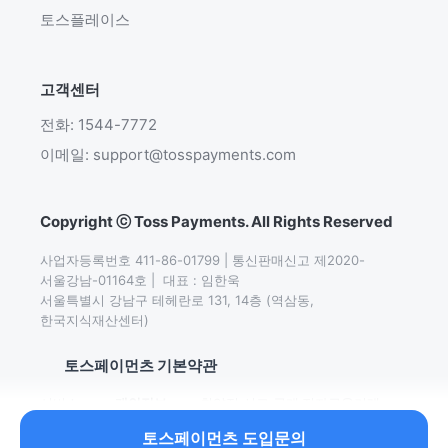
토스플레이스
고객센터
전화: 1544-7772
이메일: support@tosspayments.com
Copyright ⓒ Toss Payments. All Rights Reserved
사업자등록번호 411-86-01799 | 통신판매신고 제2020-
서울강남-01164호 |  대표 : 임한욱

서울특별시 강남구 테헤란로 131, 14층 (역삼동,
한국지식재산센터)
토스페이먼츠 기본약관
서비스
개인정보
취약점 신고∙공개
전자금융거래
이용약관
처리방침
정책
기본약관
토스페이먼츠 도입문의
이어서 읽어보세요.