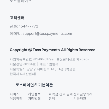
토스플레이스
고객센터
전화: 1544-7772
이메일: support@tosspayments.com
Copyright ⓒ Toss Payments. All Rights Reserved
사업자등록번호 411-86-01799 | 통신판매신고 제2020-
서울강남-01164호 |  대표 : 임한욱

서울특별시 강남구 테헤란로 131, 14층 (역삼동,
한국지식재산센터)
토스페이먼츠 기본약관
서비스
개인정보
취약점 신고∙공개
전자금융거래
이용약관
처리방침
정책
기본약관