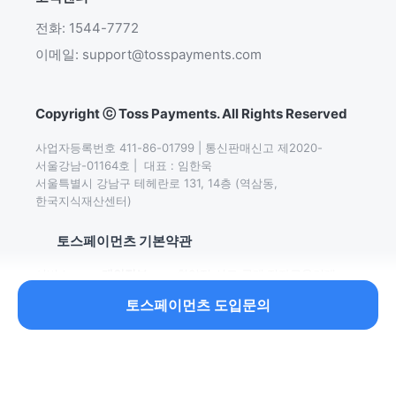
전화: 1544-7772
이메일: support@tosspayments.com
Copyright ⓒ Toss Payments. All Rights Reserved
사업자등록번호 411-86-01799 | 통신판매신고 제2020-
서울강남-01164호 |  대표 : 임한욱

서울특별시 강남구 테헤란로 131, 14층 (역삼동,
한국지식재산센터)
토스페이먼츠 기본약관
서비스
개인정보
취약점 신고∙공개
전자금융거래
이용약관
처리방침
정책
기본약관
토스페이먼츠 도입문의
이어서 읽어보세요.
2026 이커머스 수익성 개선 가이드북