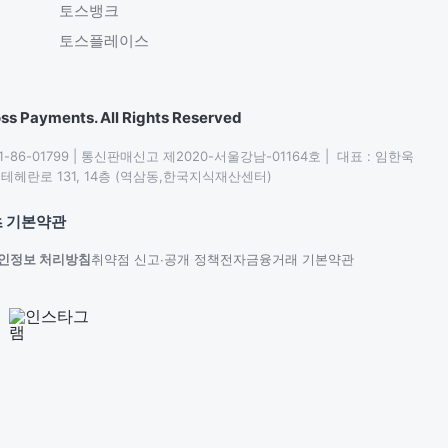
토스뱅크
토스플레이스
ss Payments. All Rights Reserved
86-01799 | 통신판매신고 제2020-서울강남-01164호 |  대표 : 임한욱

헤란로 131, 14층 (역삼동,한국지식재산센터)
 기본약관
인정보 처리방침
취약점 신고∙공개 정책
전자금융거래 기본약관