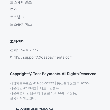
토스페이먼츠
토스
토스뱅크
토스플레이스
고객센터
전화: 1544-7772
이메일: support@tosspayments.com
Copyright ⓒ Toss Payments. All Rights Reserved
사업자등록번호 411-86-01799 | 통신판매신고 제2020-
서울강남-01164호 |  대표 : 임한욱

서울특별시 강남구 테헤란로 131, 14층 (역삼동,
한국지식재산센터)
토스페이먼츠 기본약관