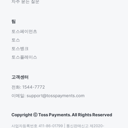
자주 묻는 질문
팀
토스페이먼츠
토스
토스뱅크
토스플레이스
고객센터
전화: 1544-7772
이메일: support@tosspayments.com
Copyright ⓒ Toss Payments. All Rights Reserved
사업자등록번호 411-86-01799 | 통신판매신고 제2020-