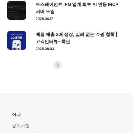
토스페이먼츠, PG 업계 최초 AI 연동 MCP
서버 도입
2025.06.17
매월 매출 2배 성장, 실패 없는 쇼핑 철학 |
고객인터뷰- 룩핀
2025.06.03
1
안내
공지사항