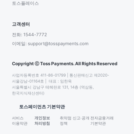
토스플레이스
고객센터
전화: 1544-7772
이메일: support@tosspayments.com
Copyright ⓒ Toss Payments. All Rights Reserved
사업자등록번호 411-86-01799 | 통신판매신고 제2020-
서울강남-01164호 |  대표 : 임한욱

서울특별시 강남구 테헤란로 131, 14층 (역삼동,
한국지식재산센터)
토스페이먼츠 기본약관
서비스
개인정보
취약점 신고∙공개
전자금융거래
이용약관
처리방침
정책
기본약관