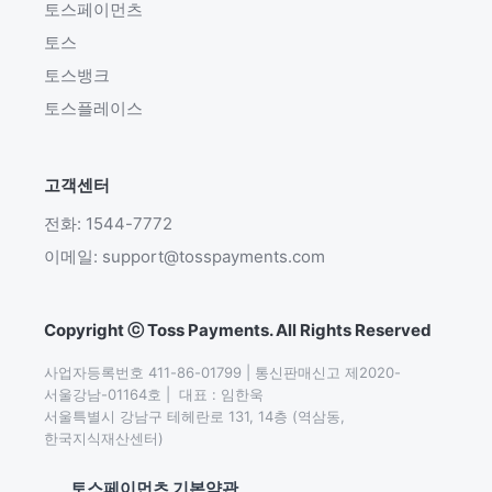
토스페이먼츠
토스
토스뱅크
토스플레이스
고객센터
전화: 1544-7772
이메일: support@tosspayments.com
Copyright ⓒ Toss Payments. All Rights Reserved
사업자등록번호 411-86-01799 | 통신판매신고 제2020-
서울강남-01164호 |  대표 : 임한욱

서울특별시 강남구 테헤란로 131, 14층 (역삼동,
한국지식재산센터)
토스페이먼츠 기본약관