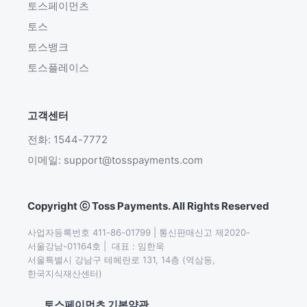
토스페이먼츠
토스
토스뱅크
토스플레이스
고객센터
전화: 1544-7772
이메일: support@tosspayments.com
Copyright ⓒ Toss Payments. All Rights Reserved
사업자등록번호 411-86-01799 | 통신판매신고 제2020-
서울강남-01164호 |  대표 : 임한욱

서울특별시 강남구 테헤란로 131, 14층 (역삼동,
한국지식재산센터)
토스페이먼츠 기본약관