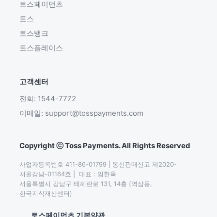
토스페이먼츠
토스
토스뱅크
토스플레이스
고객센터
전화: 1544-7772
이메일: support@tosspayments.com
Copyright ⓒ Toss Payments. All Rights Reserved
사업자등록번호 411-86-01799 | 통신판매신고 제2020-
서울강남-01164호 |  대표 : 임한욱

서울특별시 강남구 테헤란로 131, 14층 (역삼동,
한국지식재산센터)
토스페이먼츠 기본약관