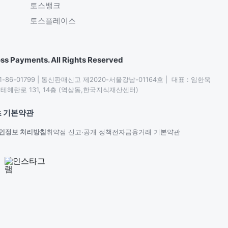
토스뱅크
토스플레이스
ss Payments. All Rights Reserved
86-01799 | 통신판매신고 제2020-서울강남-01164호 |  대표 : 임한욱

헤란로 131, 14층 (역삼동,한국지식재산센터)
 기본약관
인정보 처리방침
취약점 신고∙공개 정책
전자금융거래 기본약관