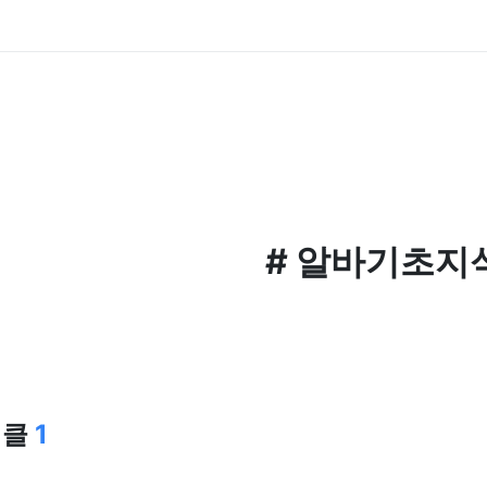
#
알바기초지
티클
1