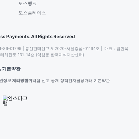
토스뱅크
토스플레이스
ss Payments. All Rights Reserved
86-01799 | 통신판매신고 제2020-서울강남-01164호 |  대표 : 임한욱

헤란로 131, 14층 (역삼동,한국지식재산센터)
 기본약관
인정보 처리방침
취약점 신고∙공개 정책
전자금융거래 기본약관