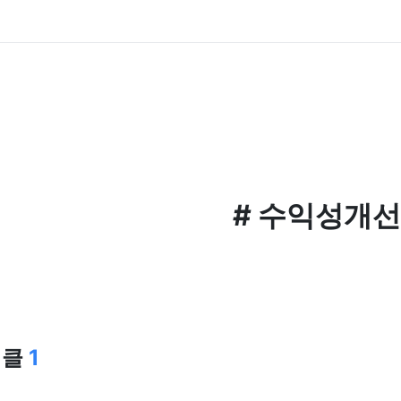
#
수익성개선
티클
1