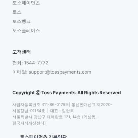
토스페이먼츠
토스
토스뱅크
토스플레이스
고객센터
전화: 1544-7772
이메일: support@tosspayments.com
Copyright ⓒ Toss Payments. All Rights Reserved
사업자등록번호 411-86-01799 | 통신판매신고 제2020-
서울강남-01164호 |  대표 : 임한욱

서울특별시 강남구 테헤란로 131, 14층 (역삼동,
한국지식재산센터)
토스페이먼츠 기본약관