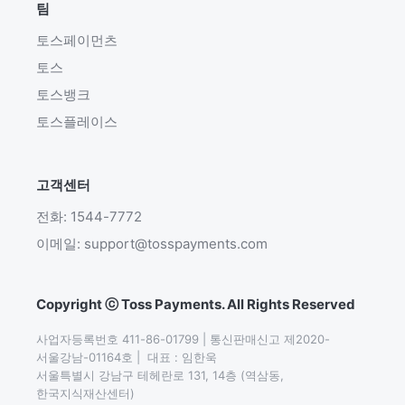
팀
토스페이먼츠
토스
토스뱅크
토스플레이스
고객센터
전화: 1544-7772
이메일: support@tosspayments.com
Copyright ⓒ Toss Payments. All Rights Reserved
사업자등록번호 411-86-01799 | 통신판매신고 제2020-
서울강남-01164호 |  대표 : 임한욱

서울특별시 강남구 테헤란로 131, 14층 (역삼동,
한국지식재산센터)