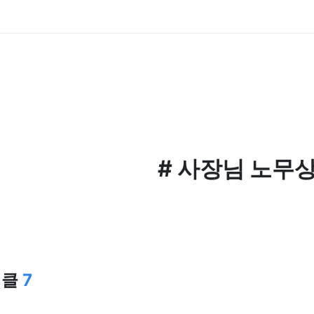
#
사장님 노무
티클
7