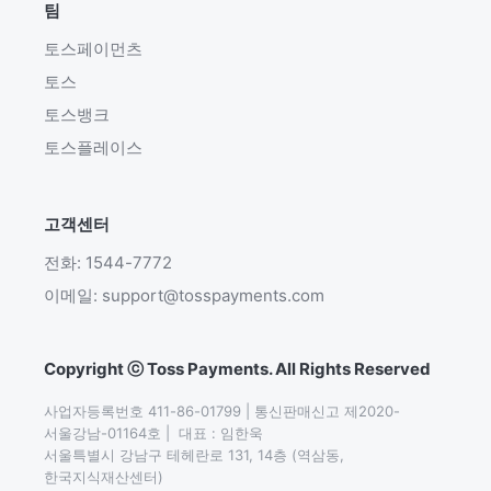
팀
토스페이먼츠
토스
토스뱅크
토스플레이스
고객센터
전화: 1544-7772
이메일: support@tosspayments.com
Copyright ⓒ Toss Payments. All Rights Reserved
사업자등록번호 411-86-01799 | 통신판매신고 제2020-
서울강남-01164호 |  대표 : 임한욱

서울특별시 강남구 테헤란로 131, 14층 (역삼동,
한국지식재산센터)