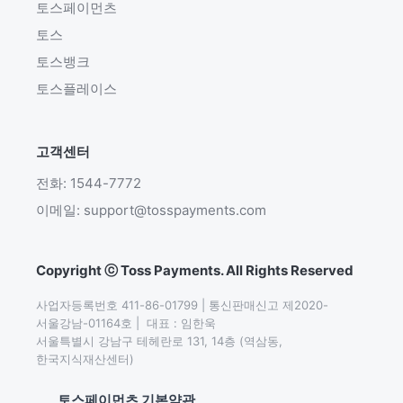
토스페이먼츠
토스
토스뱅크
토스플레이스
고객센터
전화: 1544-7772
이메일: support@tosspayments.com
Copyright ⓒ Toss Payments. All Rights Reserved
사업자등록번호 411-86-01799 | 통신판매신고 제2020-
서울강남-01164호 |  대표 : 임한욱

서울특별시 강남구 테헤란로 131, 14층 (역삼동,
한국지식재산센터)
토스페이먼츠 기본약관