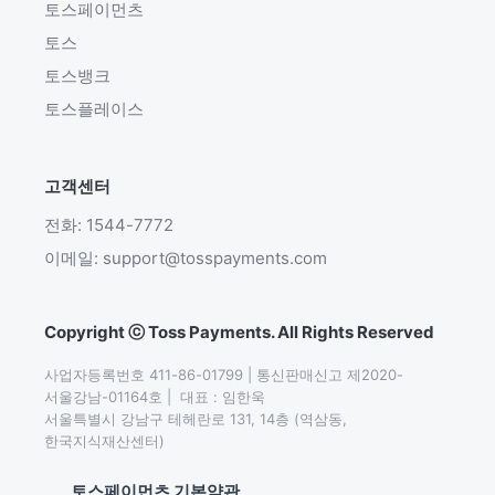
토스페이먼츠
토스
토스뱅크
토스플레이스
고객센터
전화: 1544-7772
이메일: support@tosspayments.com
Copyright ⓒ Toss Payments. All Rights Reserved
사업자등록번호 411-86-01799 | 통신판매신고 제2020-
서울강남-01164호 |  대표 : 임한욱

서울특별시 강남구 테헤란로 131, 14층 (역삼동,
한국지식재산센터)
토스페이먼츠 기본약관