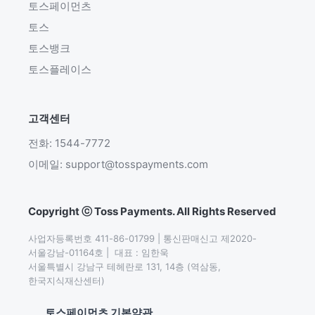
토스페이먼츠
토스
토스뱅크
토스플레이스
고객센터
전화: 1544-7772
이메일: support@tosspayments.com
Copyright ⓒ Toss Payments. All Rights Reserved
사업자등록번호 411-86-01799 | 통신판매신고 제2020-
서울강남-01164호 |  대표 : 임한욱

서울특별시 강남구 테헤란로 131, 14층 (역삼동,
한국지식재산센터)
토스페이먼츠 기본약관