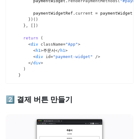
paymentWidget
.
renderPaymentMethods
(
"#payme
paymentWidgetRef
.
current
 = 
paymentWidget
}
)
(
)
}
,
[
]
)
return
(
<
div
className
=
"App"
>
<
h1
>
주문서
</
h1
>
<
div
id
=
"payment-widget"
/>
</
div
>
)
}
2️⃣ 결제 버튼 만들기