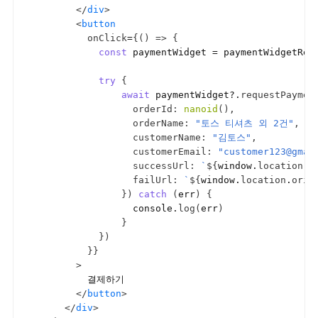
</
div
>
<
button
onClick
=
{
(
)
=>
{
const
paymentWidget
 = 
paymentWidgetRef
try
{
await
paymentWidget
?.
requestPaymen
orderId
:
nanoid
(
)
,
orderName
:
"토스 티셔츠 외 2건"
,
customerName
:
"김토스"
,
customerEmail
:
"customer123@gmai
successUrl
:
`
${
window
.
location
.
o
failUrl
:
`
${
window
.
location
.
orig
}
)
catch
(
err
)
{
console
.
log
(
err
)
}
}
)
}
}
>
        결제하기

</
button
>
</
div
>