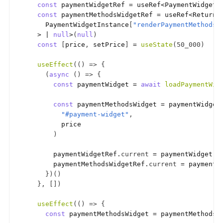
const
paymentWidgetRef
 = 
useRef
<
PaymentWidgetI
const
paymentMethodsWidgetRef
 = 
useRef
<
ReturnT
PaymentWidgetInstance
[
"renderPaymentMethods"
  > | 
null
>
(
null
)
const
[
price
,
setPrice
]
 = 
useState
(
50_000
)
useEffect
(
(
)
=>
{
(
async
(
)
=>
{
const
paymentWidget
 = 
await
loadPaymentWid
const
paymentMethodsWidget
 = 
paymentWidget
"#payment-widget"
,
price
)
paymentWidgetRef
.
current
 = 
paymentWidget
paymentMethodsWidgetRef
.
current
 = 
paymentM
}
)
(
)
}
,
[
]
)
useEffect
(
(
)
=>
{
const
paymentMethodsWidget
 = 
paymentMethodsW