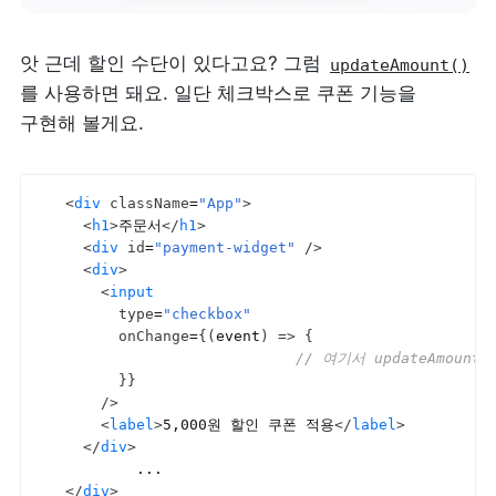
앗 근데 할인 수단이 있다고요? 그럼 
updateAmount()
를 사용하면 돼요. 일단 체크박스로 쿠폰 기능을 
구현해 볼게요.
<
div
className
=
"App"
>
<
h1
>
주문서
</
h1
>
<
div
id
=
"payment-widget"
/>
<
div
>
<
input
type
=
"checkbox"
onChange
=
{
(
event
)
=>
{
// 여기서 updateAmount
}
}
/>
<
label
>
5,000원 할인 쿠폰 적용
</
label
>
</
div
>
</
div
>