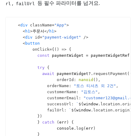
, 
 등 필수 파라미터를 넘겨요.
rl
failUrl
<
div
className
=
"App"
>
<
h1
>
주문서
</
h1
>
<
div
id
=
"payment-widget"
/>
<
button
onClick
=
{
(
)
=>
{
const
paymentWidget
 = 
paymentWidgetRef
.
c
try
{
await
paymentWidget
?.
requestPayment
(
{
orderId
:
nanoid
(
)
,
orderName
:
"토스 티셔츠 외 2건"
,
customerName
:
"김토스"
,
customerEmail
:
"customer123@gmail.co
successUrl
:
`
${
window
.
location
.
origi
failUrl
:
`
${
window
.
location
.
origin
}
/
}
)
}
catch
(
err
)
{
console
.
log
(
err
)
}