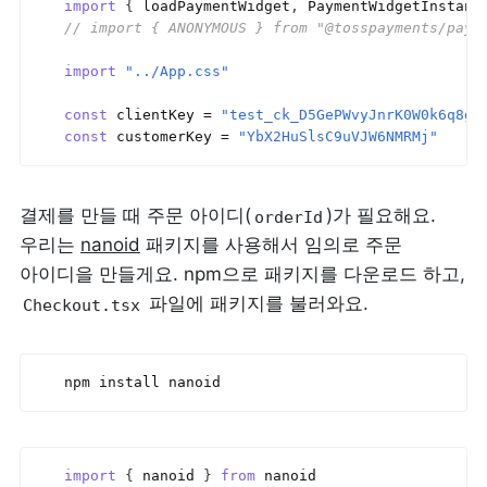
import
{
loadPaymentWidget
,
PaymentWidgetInstanc
// import { ANONYMOUS } from "@tosspayments/paym
import
"../App.css"
const
clientKey
 = 
"test_ck_D5GePWvyJnrK0W0k6q8gL
const
customerKey
 = 
"YbX2HuSlsC9uVJW6NMRMj"
결제를 만들 때 주문 아이디(
)가 필요해요. 
orderId
우리는 
nanoid
 패키지를 사용해서 임의로 주문 
아이디을 만들게요. npm으로 패키지를 다운로드 하고, 
 파일에 패키지를 불러와요.
Checkout.tsx
npm 
install 
nanoid
import
{
nanoid
}
from
nanoid