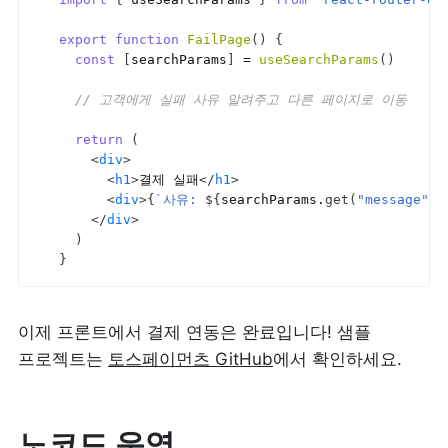
export
function
FailPage
(
)
{
const
[
searchParams
]
 = 
useSearchParams
(
)
// 고객에게 실패 사유 알려주고 다른 페이지로 이동
return
(
<
div
>
<
h1
>
결제 실패
</
h1
>
<
div
>
{
`사유: 
${
searchParams
.
get
(
"message"
)
}
</
div
>
)
}
이제 프론트에서 결제 연동은 완료입니다! 샘플 
프로젝트는 
토스페이먼츠 GitHub
에서 확인하세요.
노코드 운영