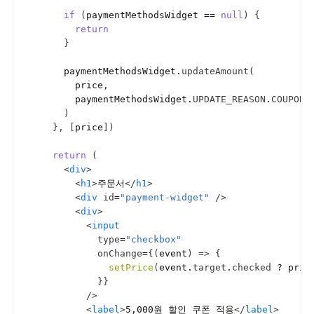
if
(
paymentMethodsWidget
 == 
null
)
{
return
}
paymentMethodsWidget
.
updateAmount
(
price
,
paymentMethodsWidget
.
UPDATE_REASON
.
COUPON
)
}
,
[
price
]
)
return
(
<
div
>
<
h1
>
주문서
</
h1
>
<
div
id
=
"payment-widget"
/>
<
div
>
<
input
type
=
"checkbox"
onChange
=
{
(
event
)
=>
{
setPrice
(
event
.
target
.
checked
 ? 
pric
}
}
/>
<
label
>
5,000원 할인 쿠폰 적용
</
label
>