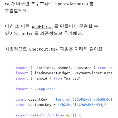
가 바뀌면 부수효과로 
를 
ce
updateAmount()
호출할게요.
이건 또 다른 
를 만들어서 구현할 수 
useEffect
있어요. 
를 의존성으로 추가해요.
price
최종적으로 
 파일은 아래와 같아요.
Checkout.tsx
import
{
useEffect
,
useRef
,
useState
}
from
"rea
import
{
loadPaymentWidget
,
PaymentWidgetInstanc
import
{
nanoid
}
from
“nanoid”
import
"../App.css"
const
clientKey
 = 
"test_ck_D5GePWvyJnrK0W0k6q8gL
const
customerKey
 = 
"YbX2HuSlsC9uVJW6NMRMj"
export
default
function
App
(
)
{