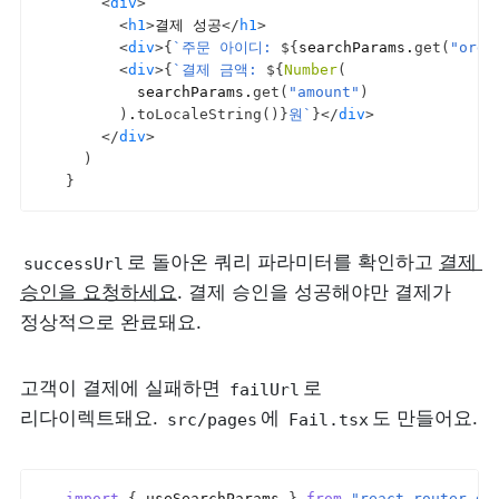
<
div
>
<
h1
>
결제 성공
</
h1
>
<
div
>
{
`주문 아이디: 
${
searchParams
.
get
(
"orde
<
div
>
{
`결제 금액: 
${
Number
(
searchParams
.
get
(
"amount"
)
)
.
toLocaleString
(
)
}
원`
}
</
div
>
</
div
>
)
}
로 돌아온 쿼리 파라미터를 확인하고 
결제 
successUrl
승인을 요청하세요
. 결제 승인을 성공해야만 결제가 
정상적으로 완료돼요.
고객이 결제에 실패하면 
로 
failUrl
리다이렉트돼요. 
에 
도 만들어요.
src/pages
Fail.tsx
import
{
useSearchParams
}
from
"react-router-do