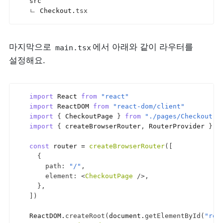
src
ㄴ 
Checkout
.
tsx
마지막으로 
에서 아래와 같이 라우터를 
main.tsx
설정해요.
import
React
from
"react"
import
ReactDOM
from
"react-dom/client"
import
{
CheckoutPage
}
from
"./pages/Checkout"
import
{
createBrowserRouter
,
RouterProvider
}
f
const
router
 = 
createBrowserRouter
(
[
{
path
:
"/"
,
element
:
<
CheckoutPage
/>
,
}
,
]
)
ReactDOM
.
createRoot
(
document
.
getElementById
(
"roo