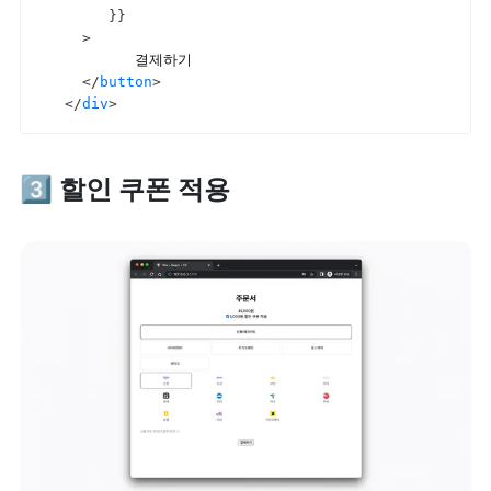
}
}
>
  	결제하기

</
button
>
</
div
>
3️⃣ 할인 쿠폰 적용