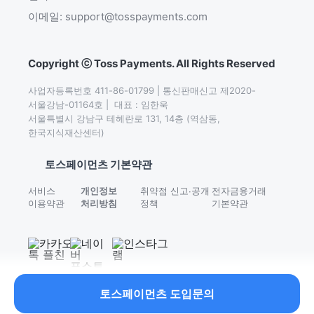
이메일: support@tosspayments.com
Copyright ⓒ Toss Payments. All Rights Reserved
사업자등록번호 411-86-01799 | 통신판매신고 제2020-
서울강남-01164호 |  대표 : 임한욱

서울특별시 강남구 테헤란로 131, 14층 (역삼동,
한국지식재산센터)
토스페이먼츠 기본약관
서비스
개인정보
취약점 신고∙공개
전자금융거래
이용약관
처리방침
정책
기본약관
토스페이먼츠 도입문의
이어서 읽어보세요.
온라인 사업자를 위한 PG 기초 가이드