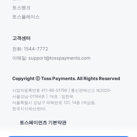
토스뱅크
토스플레이스
고객센터
전화: 1544-7772
이메일: support@tosspayments.com
Copyright ⓒ Toss Payments. All Rights Reserved
사업자등록번호 411-86-01799 | 통신판매신고 제2020-
서울강남-01164호 |  대표 : 임한욱

서울특별시 강남구 테헤란로 131, 14층 (역삼동,
한국지식재산센터)
토스페이먼츠 기본약관
서비스
개인정보
취약점 신고∙공개
전자금융거래